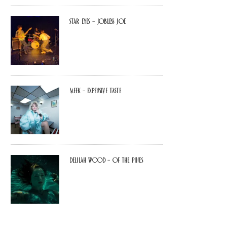
Star Eyes – Jobless Joe
MEEK – Expensive Taste
Delilah Wood – of the pines