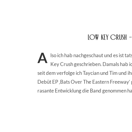
Low Key Crush – 
A
lso ich hab nachgeschaut und es ist ta
Key Crush geschrieben. Damals hab ic
seit dem verfolge ich Taycian und Tim und ihr
Debüt EP ‚Bats Over The Eastern Freeway‘ pr
rasante Entwicklung die Band genommen ha