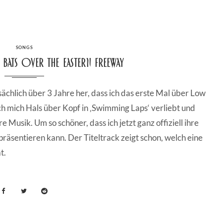
CATEGORIES
SONGS
Bats Over The Eastern Freeway
tsächlich über 3 Jahre her, dass ich das erste Mal über Low
h mich Hals über Kopf in ‚Swimming Laps‘ verliebt und
e Musik. Um so schöner, dass ich jetzt ganz offiziell ihre
äsentieren kann. Der Titeltrack zeigt schon, welch eine
t.