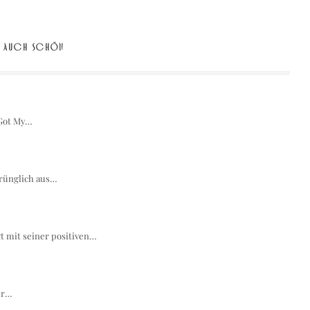
AUCH SCHÖN
 Got My…
prünglich aus…
t mit seiner positiven…
hr…