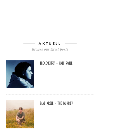
AKTUELL
Browse our latest posts
Hockitay – half smile
Mae Krell – the burden