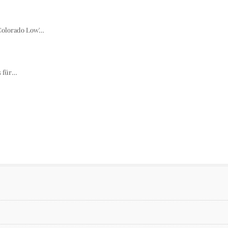
'Colorado Low'…
s für…