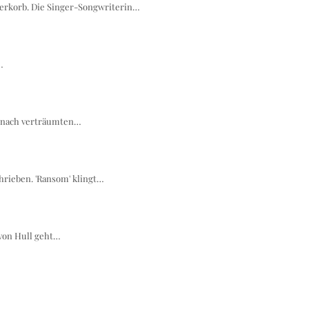
ierkorb. Die Singer-Songwriterin…
…
es nach verträumten…
chrieben. 'Ransom' klingt…
 von Hull geht…