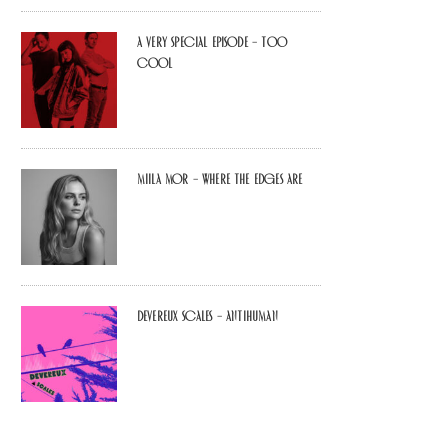
A Very Special Episode – Too
Cool
Miila Mor – Where The Edges Are
Devereux Scales – Antihuman