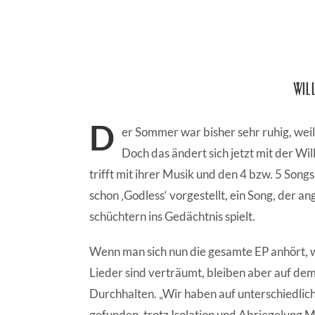
Wil
D
er Sommer war bisher sehr ruhig, weil 
Doch das ändert sich jetzt mit der Wi
trifft mit ihrer Musik und den 4 bzw. 5 Son
schon ‚Godless‘ vorgestellt, ein Song, der 
schüchtern ins Gedächtnis spielt.
Wenn man sich nun die gesamte EP anhört, wir
Lieder sind verträumt, bleiben aber auf d
Durchhalten. „Wir haben auf unterschiedli
gefunden, trotz Isolation und Abriegelung M