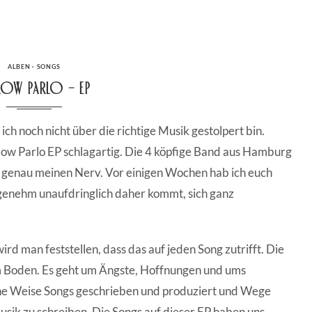
CATEGORIES
ALBEN
·
SONGS
low Parlo – EP
ich noch nicht über die richtige Musik gestolpert bin.
llow Parlo EP schlagartig. Die 4 köpfige Band aus Hamburg
gs genau meinen Nerv. Vor einigen Wochen hab ich euch
angenehm unaufdringlich daher kommt, sich ganz
d man feststellen, dass das auf jeden Song zutrifft. Die
em Boden. Es geht um Ängste, Hoffnungen und ums
che Weise Songs geschrieben und produziert und Wege
usik zu schreiben. Die Songs auf dieser EP haben uns