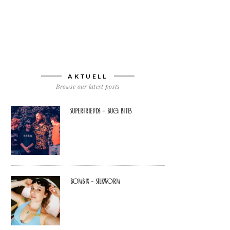
AKTUELL
Browse our latest posts
Superfriends – Bug Bites
Bombix – Silkworm