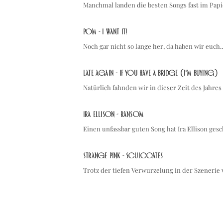
Manchmal landen die besten Songs fast im Pap
POM - I WANT IT!
Noch gar nicht so lange her, da haben wir euch
Late Again - If You Have A Bridge (I'm Buying)
Natürlich fahnden wir in dieser Zeit des Jahr
Ira Ellison - Ransom
Einen unfassbar guten Song hat Ira Ellison ges
Strange Pink - Sculcoates
Trotz der tiefen Verwurzelung in der Szenerie