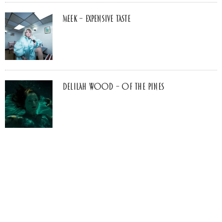
MEEK – Expensive Taste
Delilah Wood – of the pines