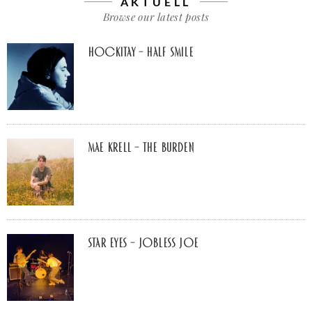
AKTUELL
Browse our latest posts
Hockitay – half smile
Mae Krell – the burden
Star Eyes – Jobless Joe