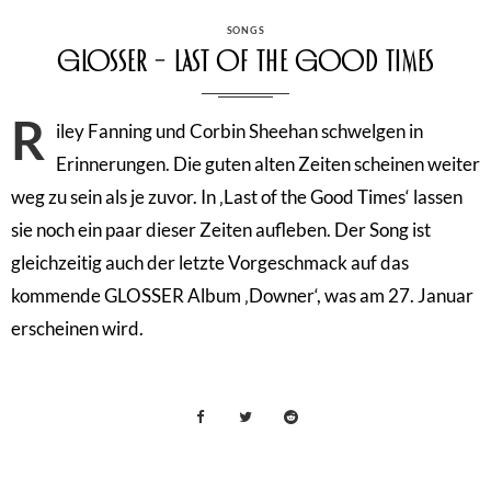
CATEGORIES
SONGS
GLOSSER – Last of the Good Times
R
iley Fanning und Corbin Sheehan schwelgen in
Erinnerungen. Die guten alten Zeiten scheinen weiter
weg zu sein als je zuvor. In ‚Last of the Good Times‘ lassen
sie noch ein paar dieser Zeiten aufleben. Der Song ist
gleichzeitig auch der letzte Vorgeschmack auf das
kommende GLOSSER Album ‚Downer‘, was am 27. Januar
erscheinen wird.