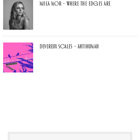
Miila Mor – Where The Edges Are
Devereux Scales – Antihuman