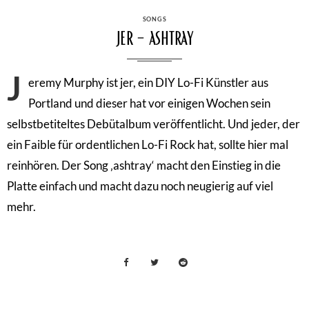
CATEGORIES
SONGS
jer – ashtray
J
eremy Murphy ist jer, ein DIY Lo-Fi Künstler aus
Portland und dieser hat vor einigen Wochen sein
selbstbetiteltes Debütalbum veröffentlicht. Und jeder, der
ein Faible für ordentlichen Lo-Fi Rock hat, sollte hier mal
reinhören. Der Song ‚ashtray‘ macht den Einstieg in die
Platte einfach und macht dazu noch neugierig auf viel
mehr.