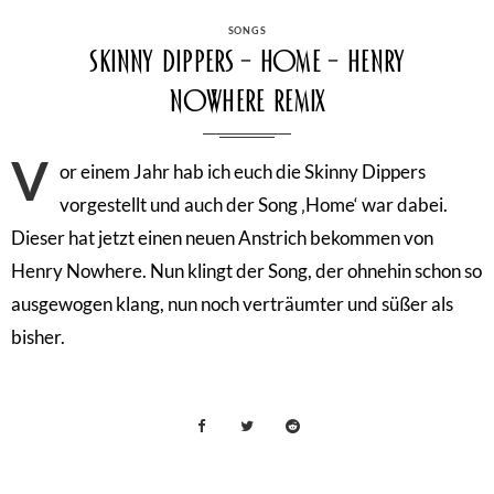
CATEGORIES
SONGS
Skinny Dippers – Home – Henry
Nowhere Remix
V
or einem Jahr hab ich euch die Skinny Dippers
vorgestellt und auch der Song ‚Home‘ war dabei.
Dieser hat jetzt einen neuen Anstrich bekommen von
Henry Nowhere. Nun klingt der Song, der ohnehin schon so
ausgewogen klang, nun noch verträumter und süßer als
bisher.