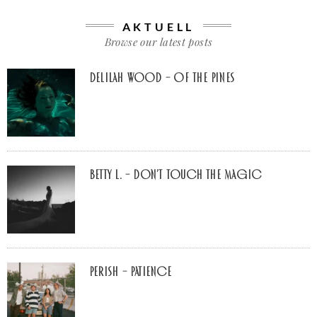
AKTUELL
Browse our latest posts
Delilah Wood – of the pines
Betty L. – don’t touch the Magic
Perish – Patience