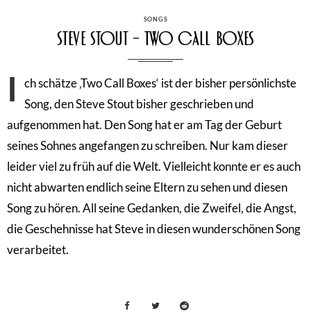
CATEGORIES
SONGS
Steve Stout – Two Call Boxes
I
ch schätze ‚Two Call Boxes‘ ist der bisher persönlichste
Song, den Steve Stout bisher geschrieben und
aufgenommen hat. Den Song hat er am Tag der Geburt
seines Sohnes angefangen zu schreiben. Nur kam dieser
leider viel zu früh auf die Welt. Vielleicht konnte er es auch
nicht abwarten endlich seine Eltern zu sehen und diesen
Song zu hören. All seine Gedanken, die Zweifel, die Angst,
die Geschehnisse hat Steve in diesen wunderschönen Song
verarbeitet.