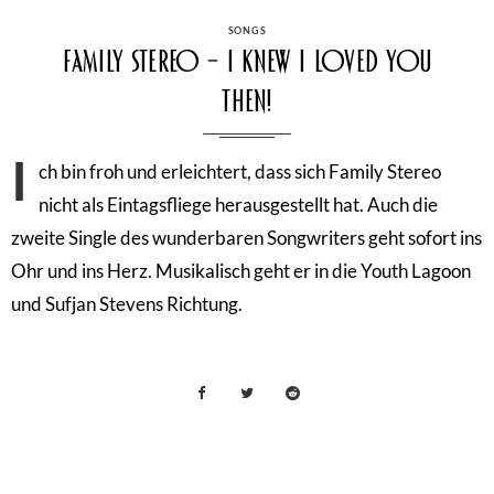
CATEGORIES
SONGS
Family Stereo – I Knew I Loved You
Then!
I
ch bin froh und erleichtert, dass sich Family Stereo
nicht als Eintagsfliege herausgestellt hat. Auch die
zweite Single des wunderbaren Songwriters geht sofort ins
Ohr und ins Herz. Musikalisch geht er in die Youth Lagoon
und Sufjan Stevens Richtung.