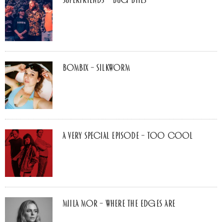
Superfriends – Bug Bites
Bombix – Silkworm
A Very Special Episode – Too Cool
Miila Mor – Where The Edges Are