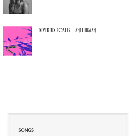
Devereux Scales – Antihuman
SONGS