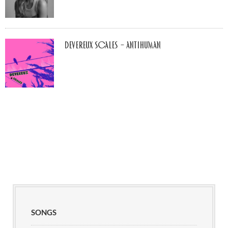
Devereux Scales – Antihuman
SONGS