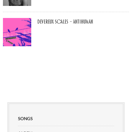
Devereux Scales – Antihuman
SONGS