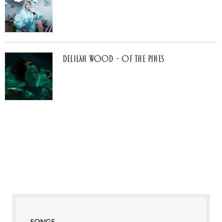
Delilah Wood – of the pines
SONGS