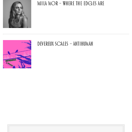
Miila Mor – Where The Edges Are
Devereux Scales – Antihuman