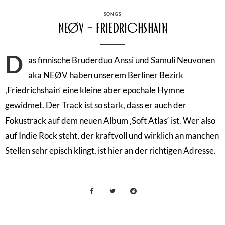
CATEGORIES
SONGS
NEØV – Friedrichshain
D
as finnische Bruderduo Anssi und Samuli Neuvonen
aka NEØV haben unserem Berliner Bezirk
‚Friedrichshain‘ eine kleine aber epochale Hymne
gewidmet. Der Track ist so stark, dass er auch der
Fokustrack auf dem neuen Album ‚Soft Atlas‘ ist. Wer also
auf Indie Rock steht, der kraftvoll und wirklich an manchen
Stellen sehr episch klingt, ist hier an der richtigen Adresse.