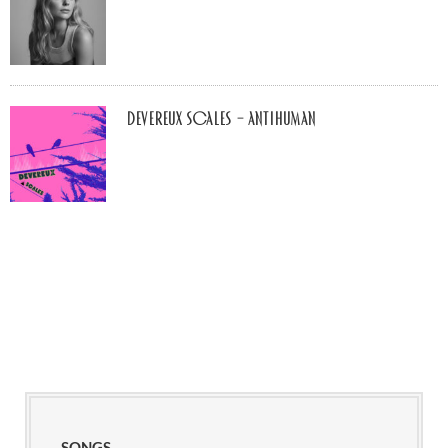
Devereux Scales – Antihuman
SONGS