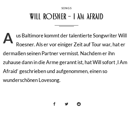
CATEGORIES
SONGS
Will Roesner – I Am Afraid
A
us Baltimore kommt der talentierte Songwriter Will
Roesner. Als er vor einiger Zeit auf Tour war, hat er
dermaßen seinen Partner vermisst. Nachdem er ihn
zuhause dann in die Arme gerannt ist, hat Will sofort ‚I Am
Afraid‘ geschrieben und aufgenommen, einen so
wunderschönen Lovesong.