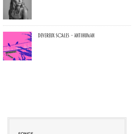
Devereux Scales – Antihuman
SONGS