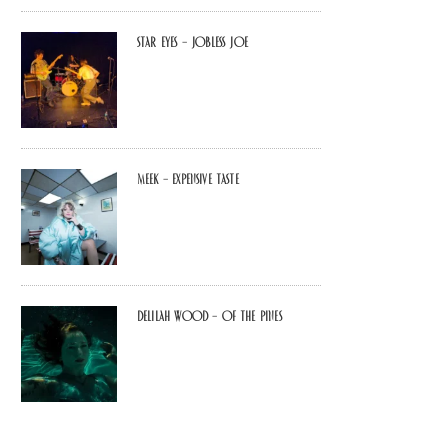
Star Eyes – Jobless Joe
MEEK – Expensive Taste
Delilah Wood – of the pines