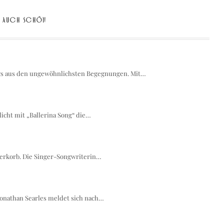
AUCH SCHÖN
gs aus den ungewöhnlichsten Begegnungen. Mit…
icht mit „Ballerina Song“ die…
ierkorb. Die Singer-Songwriterin…
nathan Searles meldet sich nach…