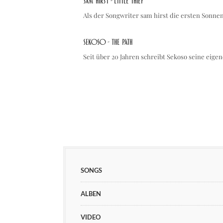
sam hirst - Little Thief
Als der Songwriter sam hirst die ersten Sonn
Sekoso - The Path
Seit über 20 Jahren schreibt Sekoso seine eig
SONGS
ALBEN
VIDEO