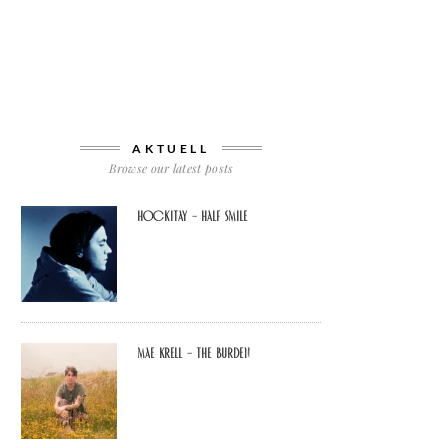
AKTUELL
Browse our latest posts
Hockitay – half smile
Mae Krell – the burden