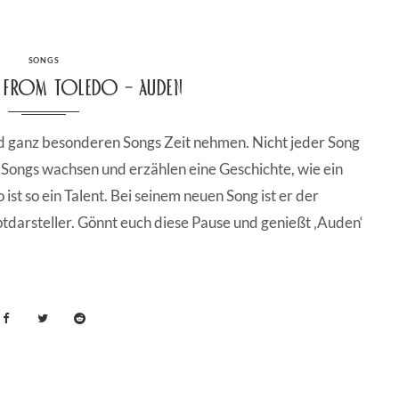
CATEGORIES
SONGS
n from Toledo – Auden
d ganz besonderen Songs Zeit nehmen. Nicht jeder Song
e Songs wachsen und erzählen eine Geschichte, wie ein
ist so ein Talent. Bei seinem neuen Song ist er der
darsteller. Gönnt euch diese Pause und genießt ‚Auden‘