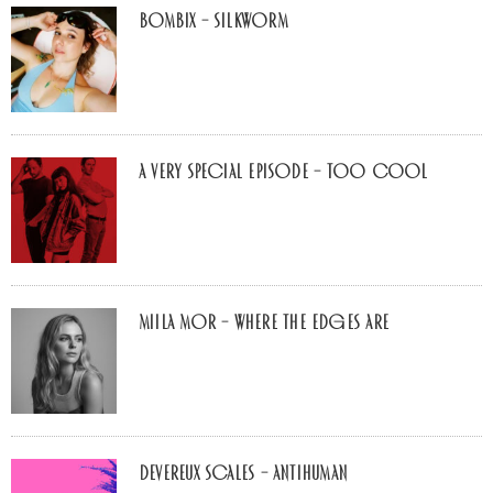
Bombix – Silkworm
A Very Special Episode – Too Cool
Miila Mor – Where The Edges Are
Devereux Scales – Antihuman