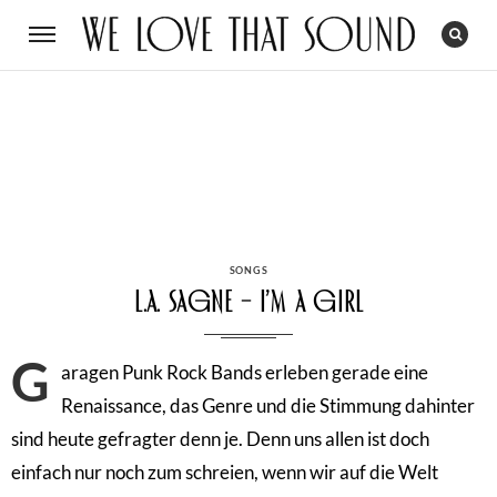
CATEGORIES
SONGS
L.A. Sagne – I’m a Girl
G
aragen Punk Rock Bands erleben gerade eine
Renaissance, das Genre und die Stimmung dahinter
sind heute gefragter denn je. Denn uns allen ist doch
einfach nur noch zum schreien, wenn wir auf die Welt