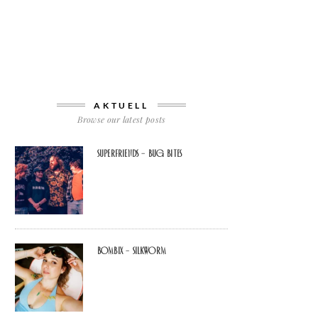
AKTUELL
Browse our latest posts
Superfriends – Bug Bites
Bombix – Silkworm