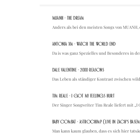
MUANH - the dream
Anders als bei den meisten Songs von MUANH, 
Antonia XM - Watch the world end
Da is was ganz Spezielles und Besonderes in 
Dale Valentine - 2000 Reasons
Das Leben als ständiger Kontrast zwischen wild
Tim Reale - I Got My Feelings Hurt
Der Singer Songwriter Tim Reale liefert mit „I
Baby Combat - Astrochimp (Live in Zach's Basem
Man kann kaum glauben, dass es sich hier tats