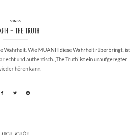
CATEGORIES
SONGS
NH – The Truth
s die Wahrheit. Wie MUANH diese Wahrheit rüberbringt, ist
r echt und authentisch. ‚The Truth‘ ist ein unaufgeregter
ieder hören kann.
AUCH SCHÖN