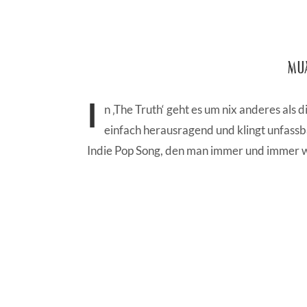
MUA
I
n ‚The Truth‘ geht es um nix anderes al
einfach herausragend und klingt unfassba
Indie Pop Song, den man immer und immer w