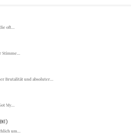
die oft…
der Stimme…
er Brutalität und absoluter…
 Got My…
ent)
ächlich um…