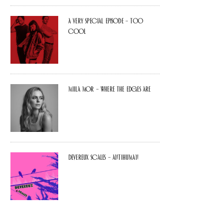
A Very Special Episode – Too
Cool
Miila Mor – Where The Edges Are
Devereux Scales – Antihuman