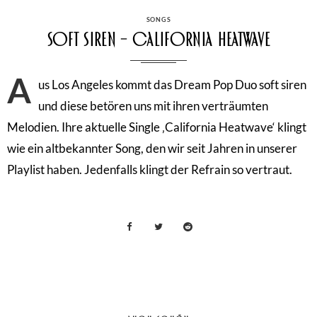
CATEGORIES
SONGS
soft siren – California Heatwave
A
us Los Angeles kommt das Dream Pop Duo soft siren
und diese betören uns mit ihren verträumten
Melodien. Ihre aktuelle Single ‚California Heatwave‘ klingt
wie ein altbekannter Song, den wir seit Jahren in unserer
Playlist haben. Jedenfalls klingt der Refrain so vertraut.