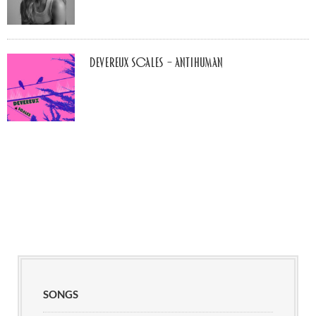
Devereux Scales – Antihuman
SONGS