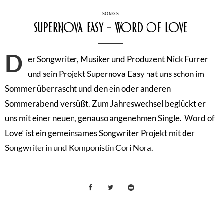
CATEGORIES
SONGS
Supernova Easy – Word of Love
D
er Songwriter, Musiker und Produzent Nick Furrer
und sein Projekt Supernova Easy hat uns schon im
Sommer überrascht und den ein oder anderen
Sommerabend versüßt. Zum Jahreswechsel beglückt er
uns mit einer neuen, genauso angenehmen Single. ‚Word of
Love‘ ist ein gemeinsames Songwriter Projekt mit der
Songwriterin und Komponistin Cori Nora.