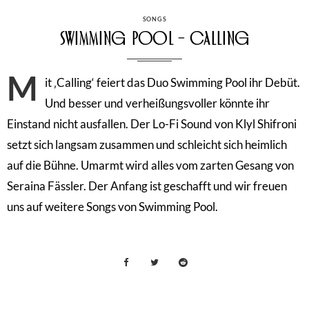
CATEGORIES
SONGS
Swimming Pool – Calling
M
it ‚Calling‘ feiert das Duo Swimming Pool ihr Debüt.
Und besser und verheißungsvoller könnte ihr
Einstand nicht ausfallen. Der Lo-Fi Sound von Klyl Shifroni
setzt sich langsam zusammen und schleicht sich heimlich
auf die Bühne. Umarmt wird alles vom zarten Gesang von
Seraina Fässler. Der Anfang ist geschafft und wir freuen
uns auf weitere Songs von Swimming Pool.