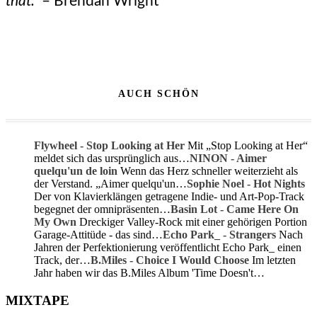
that.”
– Brendan Wright
AUCH SCHÖN
Flywheel - Stop Looking at Her
Mit „Stop Looking at Her“
meldet sich das ursprünglich aus…
NINON - Aimer
quelqu'un de loin
Wenn das Herz schneller weiterzieht als
der Verstand. „Aimer quelqu'un…
Sophie Noel - Hot Nights
Der von Klavierklängen getragene Indie- und Art-Pop-Track
begegnet der omnipräsenten…
Basin Lot - Came Here On
My Own
Dreckiger Valley-Rock mit einer gehörigen Portion
Garage-Attitüde - das sind…
Echo Park_ - Strangers
Nach
Jahren der Perfektionierung veröffentlicht Echo Park_ einen
Track, der…
B.Miles - Choice I Would Choose
Im letzten
Jahr haben wir das B.Miles Album 'Time Doesn't…
MIXTAPE