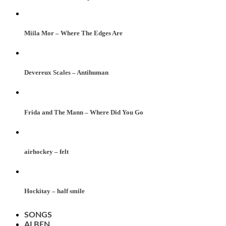
Miila Mor – Where The Edges Are
Devereux Scales – Antihuman
Frida and The Mann – Where Did You Go
airhockey – felt
Hockitay – half smile
SONGS
ALBEN