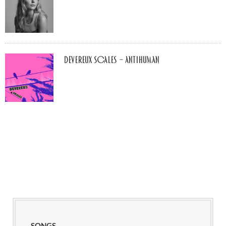
Devereux Scales – Antihuman
SONGS