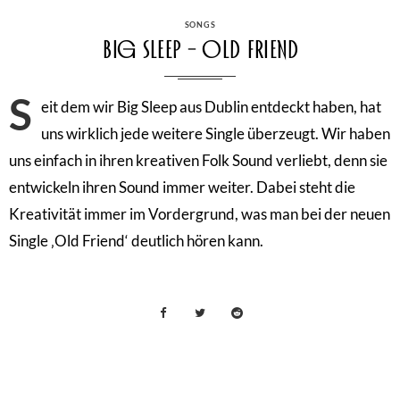
CATEGORIES
SONGS
Big Sleep – Old Friend
S
eit dem wir Big Sleep aus Dublin entdeckt haben, hat
uns wirklich jede weitere Single überzeugt. Wir haben
uns einfach in ihren kreativen Folk Sound verliebt, denn sie
entwickeln ihren Sound immer weiter. Dabei steht die
Kreativität immer im Vordergrund, was man bei der neuen
Single ‚Old Friend‘ deutlich hören kann.