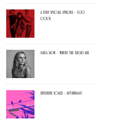
A Very Special Episode – Too
Cool
Miila Mor – Where The Edges Are
Devereux Scales – Antihuman