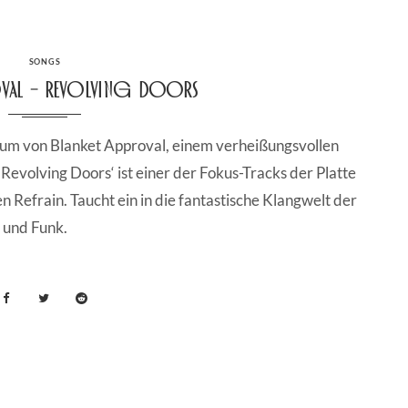
CATEGORIES
SONGS
oval – Revolving Doors
um von Blanket Approval, einem verheißungsvollen
Revolving Doors‘ ist einer der Fokus-Tracks der Platte
 Refrain. Taucht ein in die fantastische Klangwelt der
 und Funk.