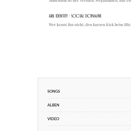
Manchmal ist der Versuch, wegzulaufen, nur e
ARK IDENTITY - Social Dopamine
Wer kennt ihn nicht, den kurzen Kick beim Bli
SONGS
ALBEN
VIDEO