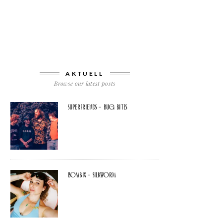
AKTUELL
Browse our latest posts
Superfriends – Bug Bites
Bombix – Silkworm