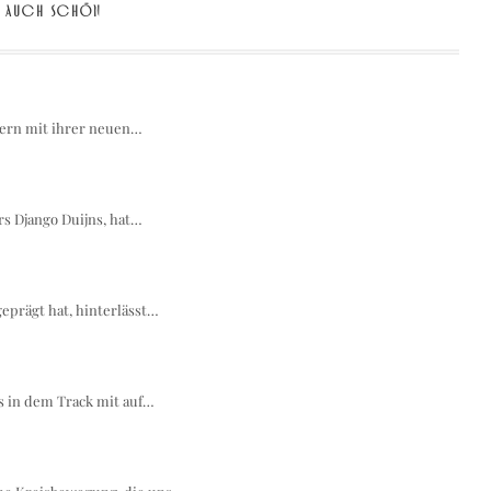
AUCH SCHÖN
bern mit ihrer neuen…
rs Django Duijns, hat…
geprägt hat, hinterlässt…
s in dem Track mit auf…