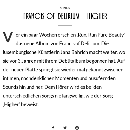
CATEGORIES
SONGS
Francis of Delirium – Higher
V
or ein paar Wochen erschien ‚Run, Run Pure Beauty‘,
das neue Album von Francis of Delirium. Die
luxemburgische Künstlerin Jana Bahrich macht weiter, wo
sie vor 3 Jahren mit ihrem Debütalbum begonnen hat. Auf
der neuen Platte springt sie wieder mal gekonnt zwischen
intimen, nachdenklichen Momenten und ausufernden
Sounds hin und her. Dem Hörer wird es bei den
unterschiedlichen Songs nie langweilig, wie der Song
‚Higher‘ beweist.