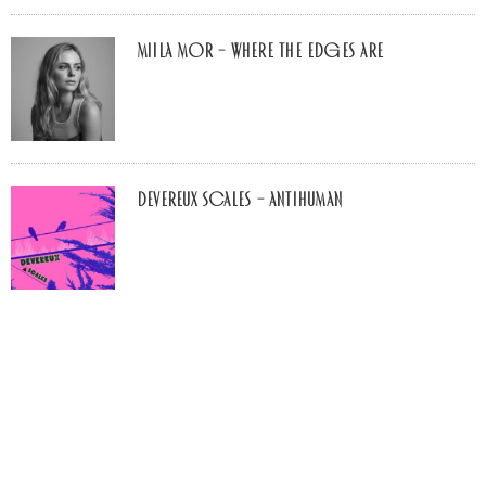
Miila Mor – Where The Edges Are
Devereux Scales – Antihuman