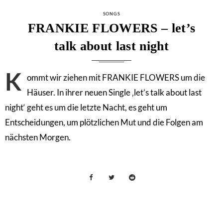
CATEGORIES
SONGS
FRANKIE FLOWERS – let’s
talk about last night
K
ommt wir ziehen mit FRANKIE FLOWERS um die
Häuser. In ihrer neuen Single ‚let’s talk about last
night‘ geht es um die letzte Nacht, es geht um
Entscheidungen, um plötzlichen Mut und die Folgen am
nächsten Morgen.