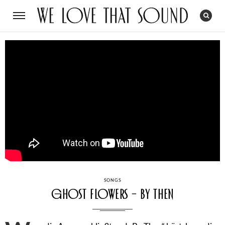
CATEGORIES
SONGS
Ghost Flowers – By Then