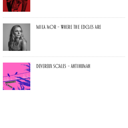
Miila Mor – Where The Edges Are
Devereux Scales – Antihuman