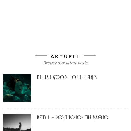
AKTUELL
Browse our latest posts
Delilah Wood – of the pines
Betty L. – don’t touch the Magic