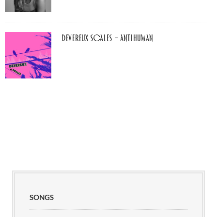
Devereux Scales – Antihuman
SONGS