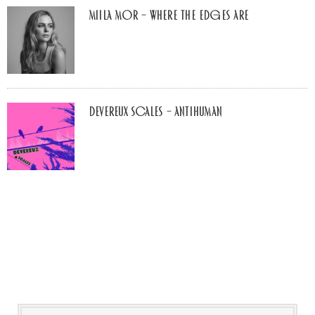
Miila Mor – Where The Edges Are
Devereux Scales – Antihuman