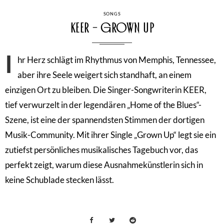
CATEGORIES
SONGS
KEER – Grown Up
I
hr Herz schlägt im Rhythmus von Memphis, Tennessee,
aber ihre Seele weigert sich standhaft, an einem
einzigen Ort zu bleiben. Die Singer-Songwriterin KEER,
tief verwurzelt in der legendären „Home of the Blues“-
Szene, ist eine der spannendsten Stimmen der dortigen
Musik-Community. Mit ihrer Single „Grown Up“ legt sie ein
zutiefst persönliches musikalisches Tagebuch vor, das
perfekt zeigt, warum diese Ausnahmekünstlerin sich in
keine Schublade stecken lässt.