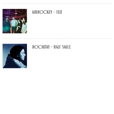
airhockey – felt
Hockitay – half smile