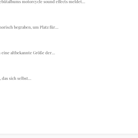
Debütalbums motorcycle sound effects meldet…
orisch begraben, um Platz für…
h eine altbekannte Größe der…
 das sich selbst…