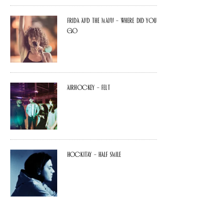
Frida and The Mann – Where Did You
Go
airhockey – felt
Hockitay – half smile