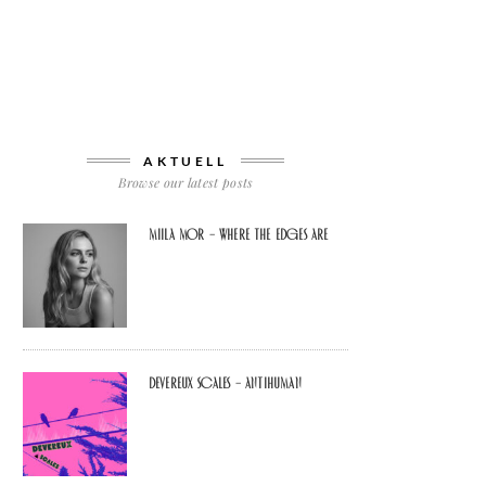
AKTUELL
Browse our latest posts
Miila Mor – Where The Edges Are
Devereux Scales – Antihuman