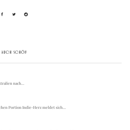
AUCH SCHÖN
stralien nach…
chen Portion Indie-Herz meldet sich…