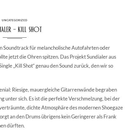
CATEGORIES
UNCATEGORIZED
ialer – Kill Shot
n Soundtrack für melancholische Autofahrten oder
lte jetzt die Ohren spitzen. Das Projekt Sundialer aus
Single „Kill Shot“ genau den Sound zurück, den wir so
e genial: Riesige, mauergleiche Gitarrenwände begraben
ng unter sich. Es ist die perfekte Verschmelzung, bei der
e verträumte, dichte Atmosphäre des modernen Shoegaze
sorgt an den Drums übrigens kein Geringerer als Frank
nen dürften.