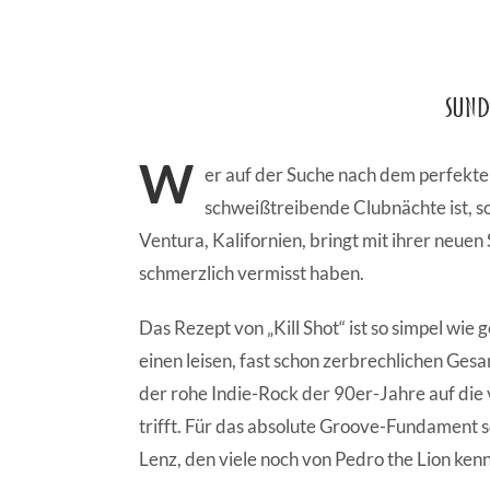
Sund
W
er auf der Suche nach dem perfekte
schweißtreibende Clubnächte ist, sol
Ventura, Kalifornien, bringt mit ihrer neuen 
schmerzlich vermisst haben.
Das Rezept von „Kill Shot“ ist so simpel wi
einen leisen, fast schon zerbrechlichen Gesa
der rohe Indie-Rock der 90er-Jahre auf di
trifft. Für das absolute Groove-Fundament 
Lenz, den viele noch von Pedro the Lion ken