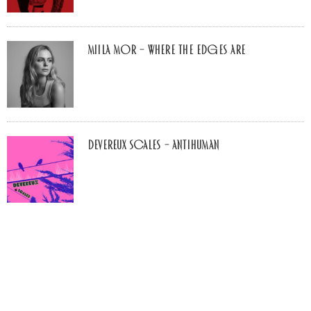
Miila Mor – Where The Edges Are
Devereux Scales – Antihuman