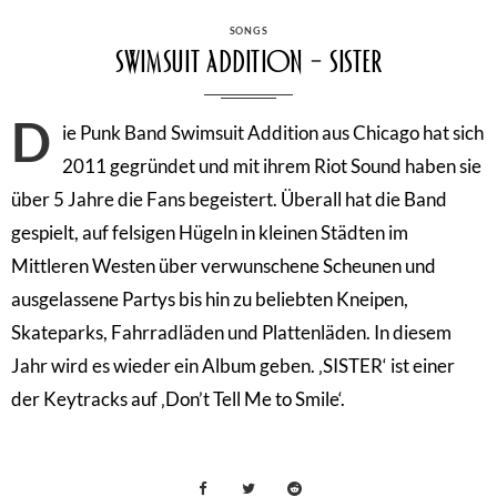
CATEGORIES
SONGS
Swimsuit Addition – SISTER
D
ie Punk Band Swimsuit Addition aus Chicago hat sich
2011 gegründet und mit ihrem Riot Sound haben sie
über 5 Jahre die Fans begeistert. Überall hat die Band
gespielt, auf felsigen Hügeln in kleinen Städten im
Mittleren Westen über verwunschene Scheunen und
ausgelassene Partys bis hin zu beliebten Kneipen,
Skateparks, Fahrradläden und Plattenläden. In diesem
Jahr wird es wieder ein Album geben. ‚SISTER‘ ist einer
der Keytracks auf ‚Don’t Tell Me to Smile‘.