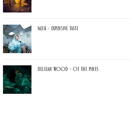
MEEK – Expensive Taste
Delilah Wood – of the pines