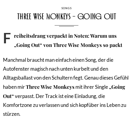
CATEGORIES
SONGS
Three Wise Monkeys – Going Out
F
reiheitsdrang verpackt in Noten: Warum uns
„Going Out“ von Three Wise Monkeys so packt
Manchmal braucht man einfach einen Song, der die
Autofenster magisch nach unten kurbelt und den
Alltagsballast von den Schultern fegt. Genau dieses Gefühl
Three Wise Monkeys
„Going
haben mir
mit ihrer Single
Out“
verpasst. Der Track ist eine Einladung, die
Komfortzone zu verlassen und sich kopfüber ins Leben zu
stürzen.