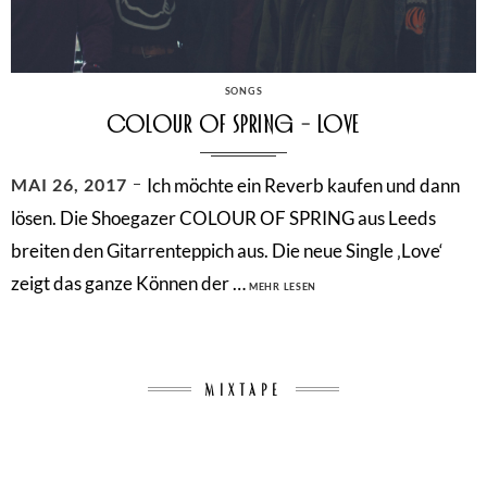
CATEGORIES
SONGS
Colour Of Spring – Love
POSTED
MAI 26, 2017
Ich möchte ein Reverb kaufen und dann
ON
lösen. Die Shoegazer COLOUR OF SPRING aus Leeds
breiten den Gitarrenteppich aus. Die neue Single ‚Love‘
COLOUR
zeigt das ganze Können der …
MEHR LESEN
OF
SPRING
–
LOVE
MIXTAPE