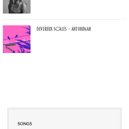
Devereux Scales – Antihuman
SONGS