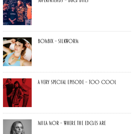
Superfriends – Bug Bites
Bombix – Silkworm
A Very Special Episode – Too Cool
Miila Mor – Where The Edges Are