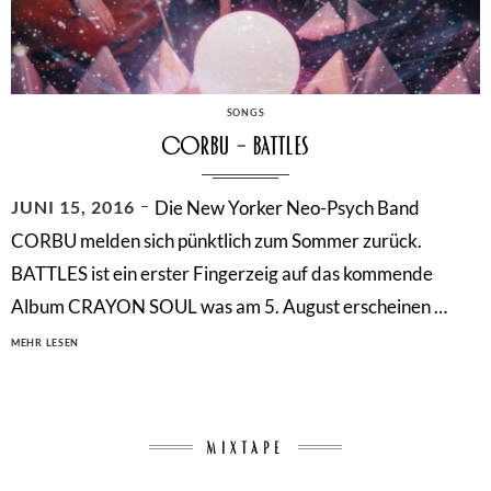
CATEGORIES
SONGS
Corbu – Battles
POSTED
JUNI 15, 2016
Die New Yorker Neo-Psych Band
ON
CORBU melden sich pünktlich zum Sommer zurück.
BATTLES ist ein erster Fingerzeig auf das kommende
Album CRAYON SOUL was am 5. August erscheinen …
CORBU
MEHR LESEN
–
BATTLES
MIXTAPE