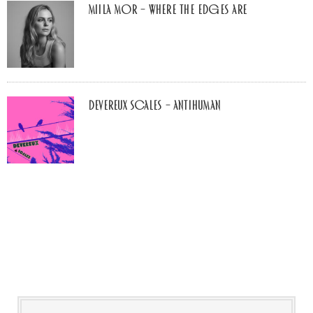
Miila Mor – Where The Edges Are
Devereux Scales – Antihuman