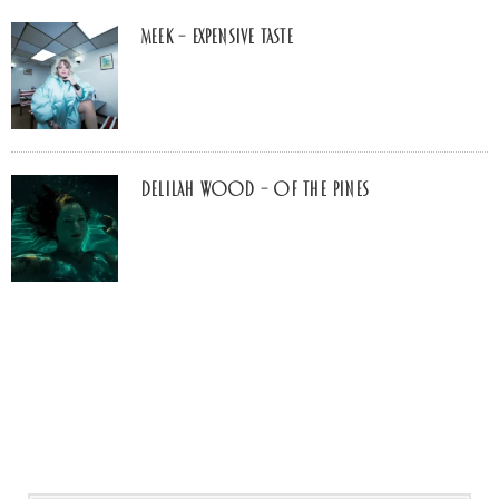
MEEK – Expensive Taste
Delilah Wood – of the pines