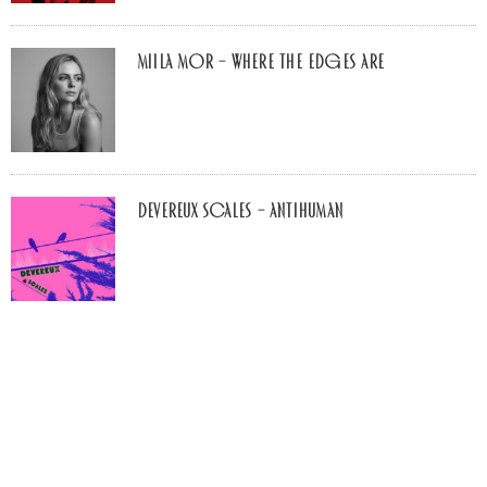
Miila Mor – Where The Edges Are
Devereux Scales – Antihuman