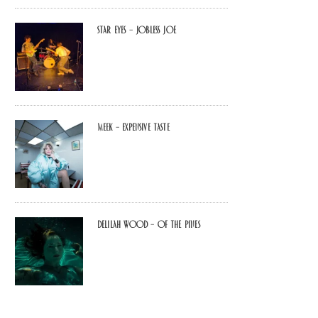
Star Eyes – Jobless Joe
MEEK – Expensive Taste
Delilah Wood – of the pines