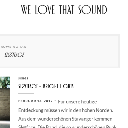
BROWSING TAG :
Sløtface
CATEGORIES
SONGS
Sløtface – Bright Lights
POSTED
FEBRUAR 14, 2017
Für unsere heutige
ON
Entdeckung müssen wir in den hohen Norden.
Aus dem wunderschönen Stavanger kommen
Sløtface. Die Band, die so wunderschönen Punk