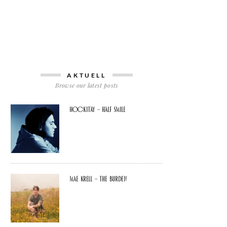
CE
T
AKTUELL
Browse our latest posts
Hockitay – half smile
Mae Krell – the burden