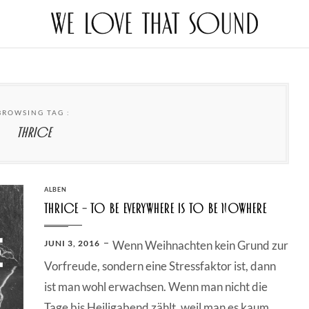
BROWSING TAG :
thrice
CATEGORIES
ALBEN
Thrice – To Be Everywhere Is To Be Nowhere
POSTED
JUNI 3, 2016
Wenn Weihnachten kein Grund zur
ON
Vorfreude, sondern eine Stressfaktor ist, dann
ist man wohl erwachsen. Wenn man nicht die
Tage bis Heiligabend zählt, weil man es kaum