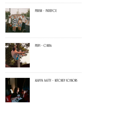
Perish – Patience
Pespi – Chum
Alanna Matty – Kitchen Scissors