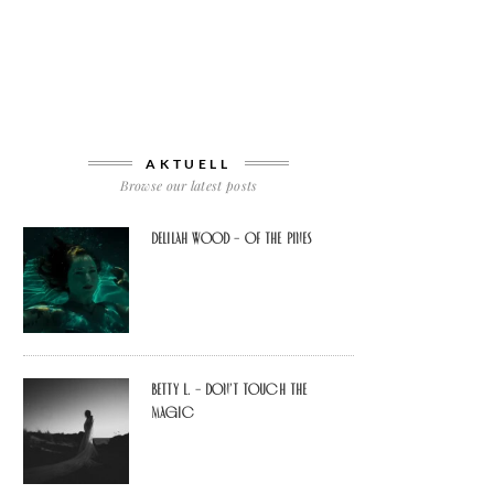
AKTUELL
Browse our latest posts
Delilah Wood – of the pines
Betty L. – don’t touch the
Magic