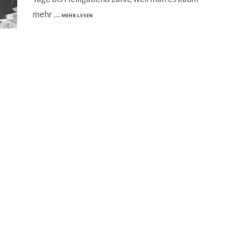
THRICE
mehr …
MEHR LESEN
–
TO
BE
EVERYWHERE
IS
TO
BE
NOWHERE