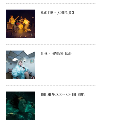
Star Eyes – Jobless Joe
MEEK – Expensive Taste
Delilah Wood – of the pines