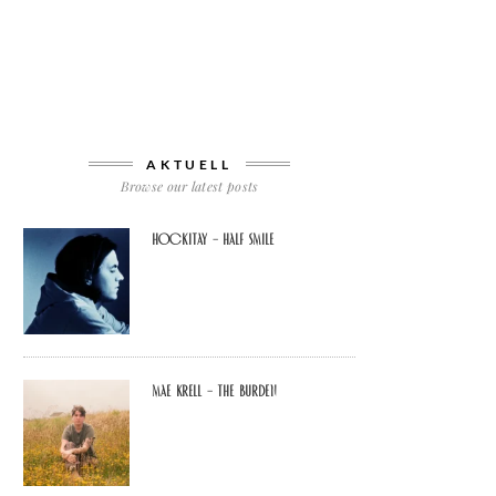
AKTUELL
Browse our latest posts
Hockitay – half smile
Mae Krell – the burden