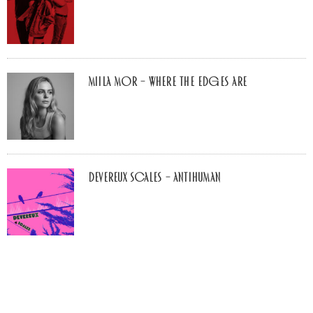
Miila Mor – Where The Edges Are
Devereux Scales – Antihuman