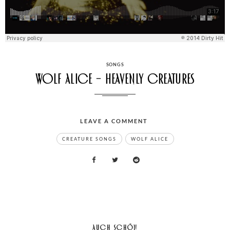
CATEGORIES
SONGS
Wolf Alice – Heavenly Creatures
LEAVE A COMMENT
ON
TAGS
WOLF
ALICE
CREATURE SONGS
WOLF ALICE
–
HEAVENLY
CREATURES
AUCH SCHÖN