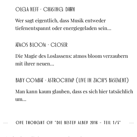
Olga Neff - Chasing Dawn
Wer sagt eigentlich, dass Musik entweder
tiefenentspannt oder energiegeladen sein…
atmos bloom - Closer
Die Magie des Loslassens: atmos bloom verzaubern
mit ihrer neuen…
Baby Combat - Astrochimp (Live in Zach's Basement)
Man kann kaum glauben, dass es sich hier tatsächlich
um…
ONE THOUGHT ON “DIE BESTEN ALBEN 2016 – TEIL 1/5”