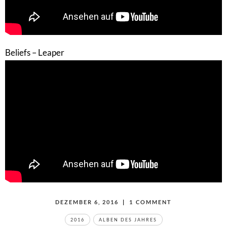
Beliefs – Leaper
POSTED
DEZEMBER 6, 2016
|
1
COMMENT
ON
ON
TAGS
DIE
BESTEN
2016
ALBEN DES JAHRES
ALBEN