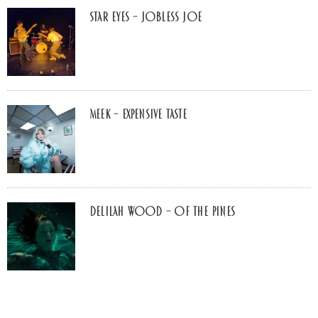
Star Eyes – Jobless Joe
MEEK – Expensive Taste
Delilah Wood – of the pines