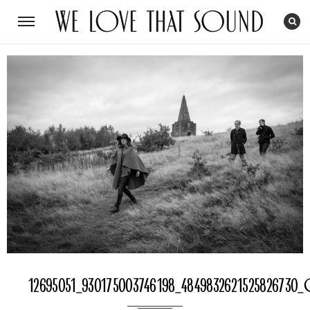
12695051_930175003746198_4849832621525826730