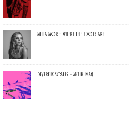
Miila Mor – Where The Edges Are
Devereux Scales – Antihuman