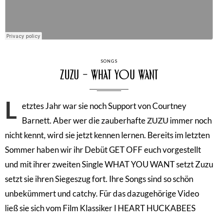
CATEGORIES
SONGS
Zuzu – What You Want
L
etztes Jahr war sie noch Support von Courtney
Barnett. Aber wer die zauberhafte
ZUZU
immer noch
nicht kennt, wird sie jetzt kennen lernen. Bereits im letzten
Sommer haben wir ihr Debüt GET OFF euch vorgestellt
und mit ihrer zweiten Single WHAT YOU WANT setzt Zuzu
setzt sie ihren Siegeszug fort. Ihre Songs sind so schön
unbekümmert und catchy. Für das dazugehörige Video
ließ sie sich vom Film Klassiker I HEART HUCKABEES