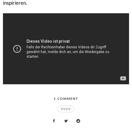
inspirieren.
1
COMMENT
ON
TAGS
ZUZU
–
ZUZU
WHAT
YOU
WANT