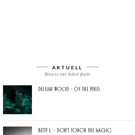
AKTUELL
Browse our latest posts
Delilah Wood – of the pines
Betty L. – don’t touch the Magic