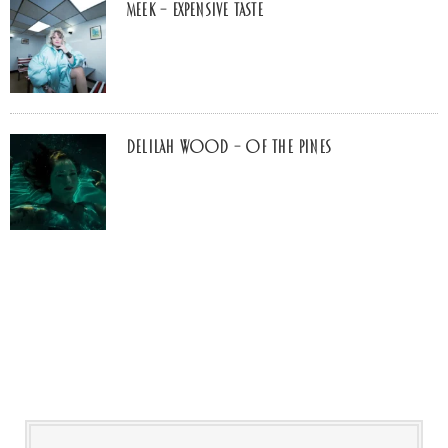
MEEK – Expensive Taste
Delilah Wood – of the pines