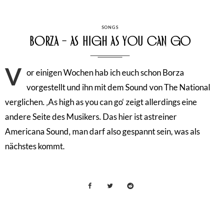
CATEGORIES
SONGS
Borza – As high as you can go
V
or einigen Wochen hab ich euch schon Borza
vorgestellt und ihn mit dem Sound von The National
verglichen. ‚As high as you can go‘ zeigt allerdings eine
andere Seite des Musikers. Das hier ist astreiner
Americana Sound, man darf also gespannt sein, was als
nächstes kommt.