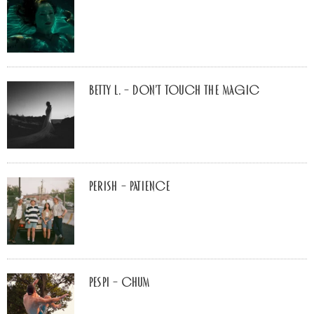
Betty L. – don’t touch the Magic
Perish – Patience
Pespi – Chum