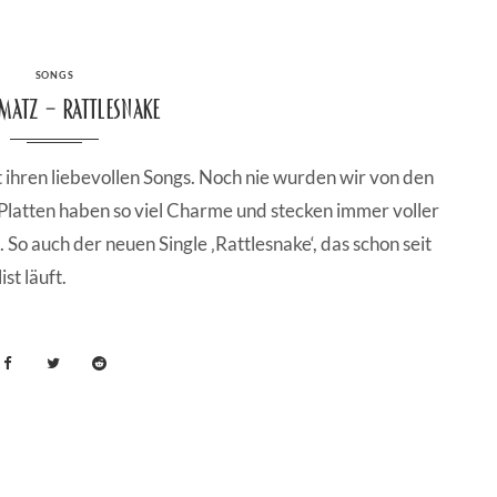
CATEGORIES
SONGS
matz – Rattlesnake
t ihren liebevollen Songs. Noch nie wurden wir von den
r Platten haben so viel Charme und stecken immer voller
 So auch der neuen Single ‚Rattlesnake‘, das schon seit
st läuft.