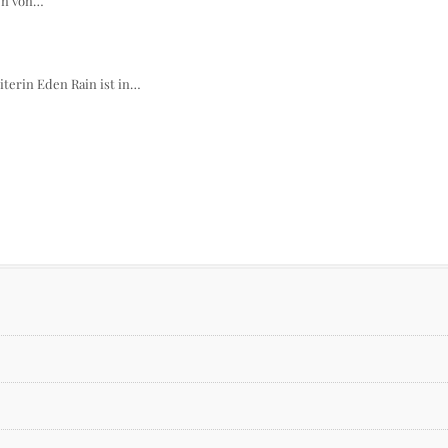
ren von…
terin Eden Rain ist in…