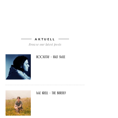
AKTUELL
Browse our latest posts
Hockitay – half smile
Mae Krell – the burden