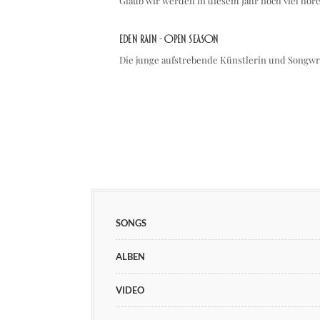
Glaub wir werden in diesem Jahr noch viel hö
Eden Rain - Open Season
Die junge aufstrebende Künstlerin und Songwri
SONGS
ALBEN
VIDEO