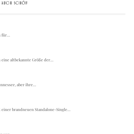
AUCH SCHÖN
s für…
h eine altbekannte Größe der…
nnessee, aber ihre…
it einer brandneuen Standalone-Single…