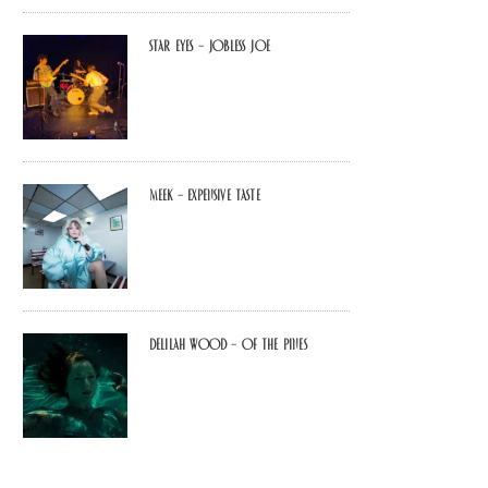
Star Eyes – Jobless Joe
MEEK – Expensive Taste
Delilah Wood – of the pines