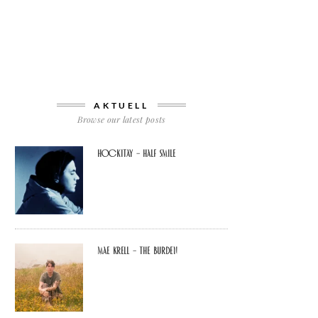
AKTUELL
Browse our latest posts
Hockitay – half smile
Mae Krell – the burden