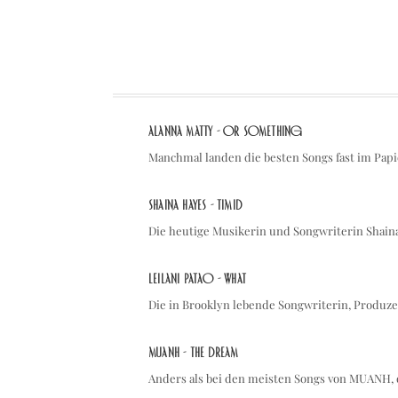
Alanna Matty - Or Something
Manchmal landen die besten Songs fast im Pap
Shaina Hayes - Timid
Die heutige Musikerin und Songwriterin Shaina
Leilani Patao - what
Die in Brooklyn lebende Songwriterin, Produze
MUANH - the dream
Anders als bei den meisten Songs von MUANH, 