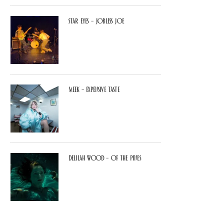
Star Eyes – Jobless Joe
MEEK – Expensive Taste
Delilah Wood – of the pines