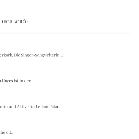
AUCH SCHÖN
ierkorb. Die Singer-Songwriterin…
 Hayes ist in der…
ntin und Aktivistin Leilani Patao…
die oft…