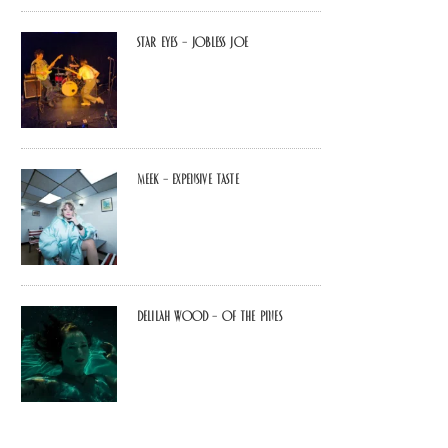
Star Eyes – Jobless Joe
MEEK – Expensive Taste
Delilah Wood – of the pines