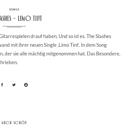
CATEGORIES
SONGS
lashes – Limo Tint
 Gitarrespielen drauf haben. Und so ist es. The Slashes
and mit ihrer neuen Single ‚Limo Tint‘. In dem Song
in, der sie alle mächtig mitgenommen hat. Das Besondere,
chrieben.
AUCH SCHÖN