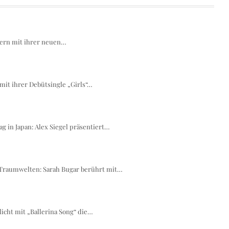
bern mit ihrer neuen…
mit ihrer Debütsingle „Girls“…
in Japan: Alex Siegel präsentiert…
 Traumwelten: Sarah Bugar berührt mit…
icht mit „Ballerina Song“ die…