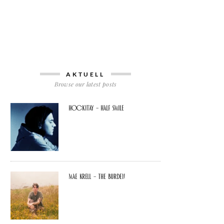
AKTUELL
Browse our latest posts
Hockitay – half smile
Mae Krell – the burden