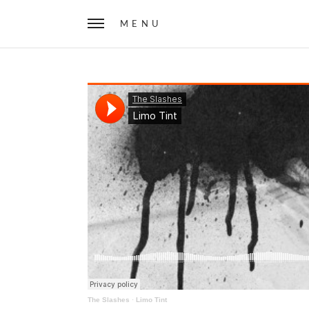
MENU
The Slashes
·
Limo Tint