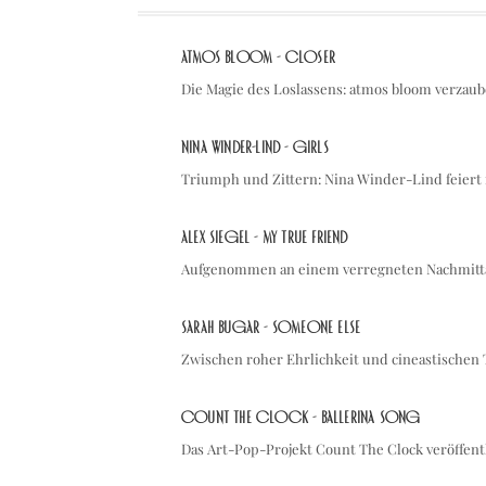
atmos bloom - Closer
Die Magie des Loslassens: atmos bloom verzau
Nina Winder-Lind - Girls
Triumph und Zittern: Nina Winder-Lind feiert 
Alex Siegel - My True Friend
Aufgenommen an einem verregneten Nachmittag 
Sarah Bugar - Someone Else
Zwischen roher Ehrlichkeit und cineastischen
Count The Clock - Ballerina Song
Das Art-Pop-Projekt Count The Clock veröffentl